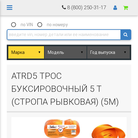
8 (800) 250-31-17
по VIN
по номеру
▼
▼
▼
Basket.php
ATRD5 ТРОС
БУКСИРОВОЧНЫЙ 5 Т
(СТРОПА РЫВКОВАЯ) (5М)
Basket.php