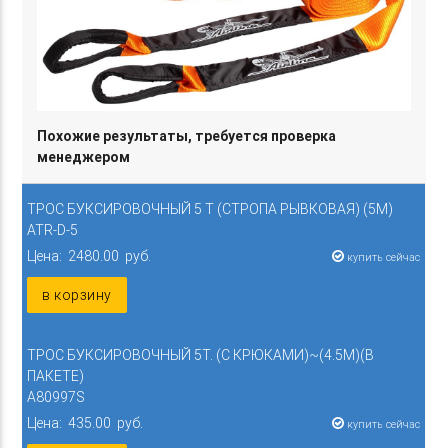
Похожие результаты, требуется проверка
менеджером
ТРОС БУКСИРОВОЧНЫЙ 5 Т (СТРОПА РЫВКОВАЯ) (5М)
ATR-D-5
Цена: 2480.00 руб.
купить сейчас
в корзину
ТРОС БУКСИРОВОЧНЫЙ 5Т. (С КРЮКАМИ)~(4.5М)(В
ПАКЕТЕ)
A80997S
Цена: 435.00 руб.
купить сейчас