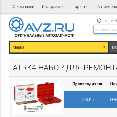
О компании
Информация
Гарантия
Автосерви
по VI
▼
ary/Basket.php
ATRK4 НАБОР ДЛЯ РЕМОНТА
Производитель
На
AIRLINE
НАБ
ary/Basket.php