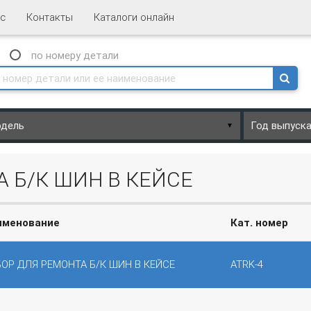
с
Контакты
Каталоги онлайн
N
по номеру
детали
▼
 Б/К ШИН В КЕЙСЕ
именование
Кат. номер
ОР ДЛЯ РЕМОНТА Б/К ШИН В КЕЙСЕ
ATRK-4