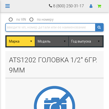
8 (800) 250-31-17
по VIN
по номеру
▼
▼
▼
Basket.php
ATS1202 ГОЛОВКА 1/2" 6ГР.
9ММ
Basket.php