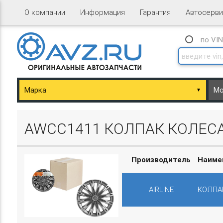
О компании
Информация
Гарантия
Автосерви
по VI
▼
ary/Basket.php
AWCC1411 КОЛПАК КОЛЕСА
Производитель
Наиме
AIRLINE
КОЛПА
ary/Basket.php