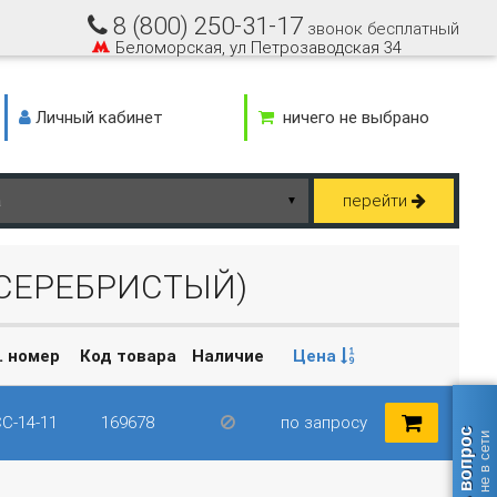
8 (800) 250-31-17
звонок бесплатный
Беломорская, ул Петрозаводская 34
Личный кабинет
ничего не выбрано
перейти
▼
(СЕРЕБРИСТЫЙ)
. номер
Код товара
Наличие
Цена
C-14-11
169678
по запросу
Задать вопрос
оператор не в сети