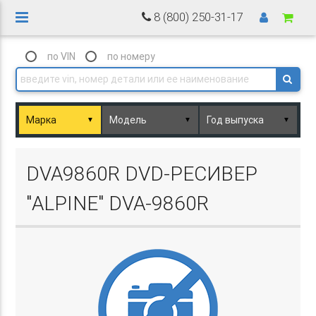
8 (800) 250-31-17
по VIN
по номеру
▼
▼
▼
Basket.php
DVA9860R DVD-РЕСИВЕР
"ALPINE" DVA-9860R
Basket.php