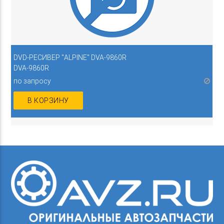
DVD-РЕСИВЕР "ALPINE" DVA-9860R
DVA-9860R
по запросу
В КОРЗИНУ