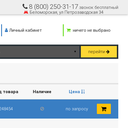
8 (800) 250-31-17
звонок бесплатный
Беломорская, ул Петрозаводская 34
Личный кабинет
ничего не выбрано
перейти
▼
д товара
Наличие
Цена
248454
по запросу