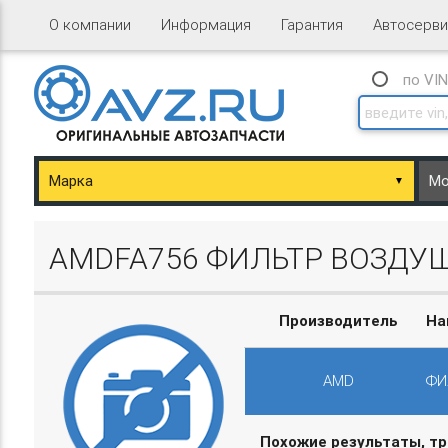
О компании
Информация
Гарантия
Автосерви
по VI
▼
ary/Basket.php
AMDFA756 ФИЛЬТР ВОЗДУШ
Производитель
На
AMD
ФИ
ary/Basket.php
Похожие результаты, т