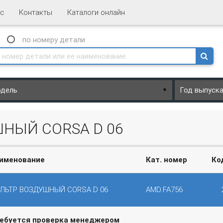
с
Контакты
Каталоги онлайн
N
по номеру
детали
▼
НЫЙ CORSA D 06
именование
Кат. номер
Ко
ЛЬТР ВОЗДУШНЫЙ CORSA D 06
AMD.FA756
ребуется проверка менеджером