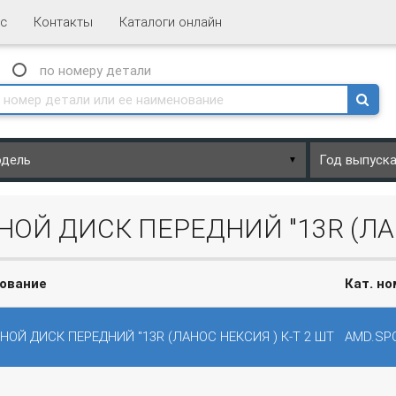
с
Контакты
Каталоги онлайн
N
по номеру
детали
▼
Й ДИСК ПЕРЕДНИЙ "13R (ЛАН
ование
Кат. н
ОЙ ДИСК ПЕРЕДНИЙ "13R (ЛАНОС НЕКСИЯ ) К-Т 2 ШТ
AMD.SP