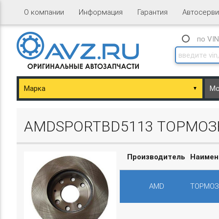
О компании
Информация
Гарантия
Автосерви
по VI
▼
ary/Basket.php
AMDSPORTBD5113 ТОРМОЗНО
Производитель
Наимен
AMD
ТОРМОЗН
ary/Basket.php