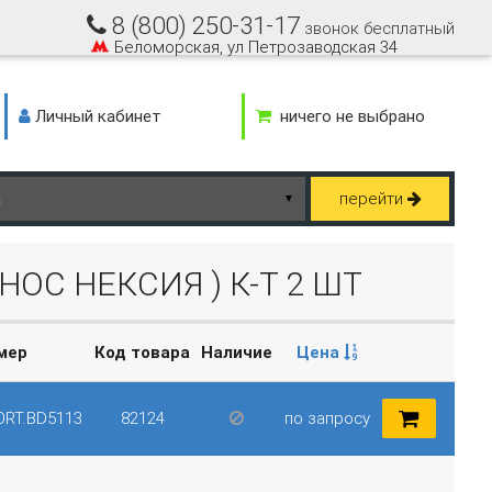
8 (800) 250-31-17
звонок бесплатный
Беломорская, ул Петрозаводская 34
Личный кабинет
ничего не выбрано
перейти
▼
ОС НЕКСИЯ ) К-Т 2 ШТ
омер
Код товара
Наличие
Цена
ORT.BD5113
82124
по запросу