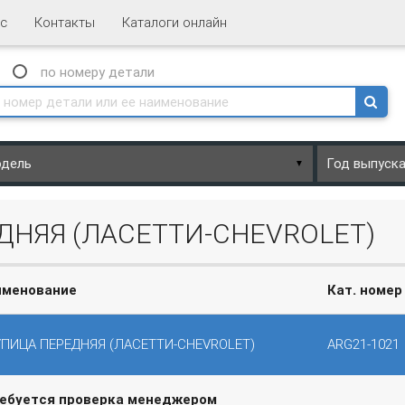
с
Контакты
Каталоги онлайн
N
по номеру
детали
▼
ДНЯЯ (ЛАСЕТТИ-CHEVROLET)
именование
Кат. номер
ПИЦА ПЕРЕДНЯЯ (ЛАСЕТТИ-CHEVROLET)
ARG21-1021
ребуется проверка менеджером