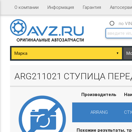
О компании
Информация
Гарантия
Автосерви
по VI
▼
ary/Basket.php
ARG211021 СТУПИЦА ПЕРЕ
Производитель
На
ARIRANG
СТУ
ary/Basket.php
Похожие результаты, т