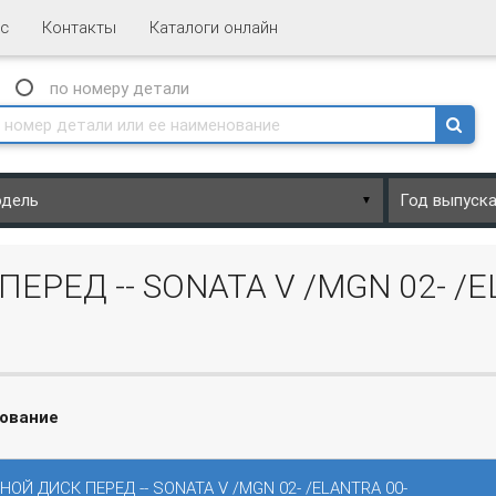
с
Контакты
Каталоги онлайн
N
по номеру
детали
▼
РЕД -- SONATA V /MGN 02- /E
ование
ОЙ ДИСК ПЕРЕД -- SONATA V /MGN 02- /ELANTRA 00-