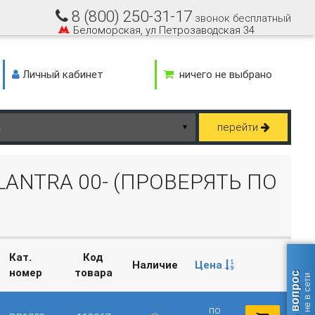
8 (800) 250-31-17
звонок бесплатный
Беломорская, ул Петрозаводская 34
Личный кабинет
ничего не выбрано
перейти
▼
LANTRA 00- (ПРОВЕРЯТЬ ПО
Кат.
Код
Наличие
Цена
номер
товара
Задать вопрос
оператор не в сети
по