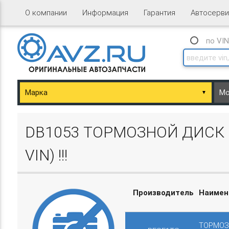
О компании
Информация
Гарантия
Автосерви
по VI
▼
ary/Basket.php
DB1053 ТОРМОЗНОЙ ДИСК ПЕ
VIN) !!!
Производитель
Наимен
ary/Basket.php
ТОРМОЗН