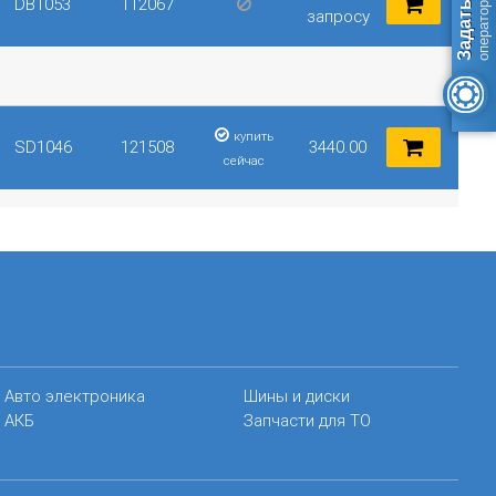
DB1053
112067
запросу
купить
SD1046
121508
3440.00
сейчас
Авто электроника
Шины и диски
АКБ
Запчасти для ТО