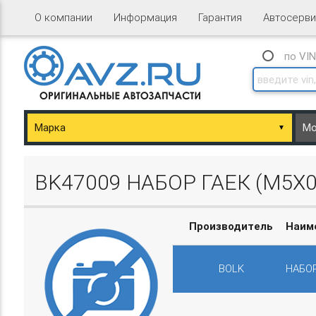
О компании
Информация
Гарантия
Автосерви
по VI
▼
ary/Basket.php
BK47009 НАБОР ГАЕК (М5Х
Производитель
Наим
BOLK
НАБОР
ary/Basket.php