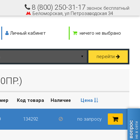
8 (800) 250-31-17
звонок бесплатный
Беломорская, ул Петрозаводская 34
Личный кабинет
ничего не выбрано
перейти
▼
0ПР.)
омер
Код товара
Наличие
Цена
9
134292
по запросу
Задать вопрос
оператор не в сети