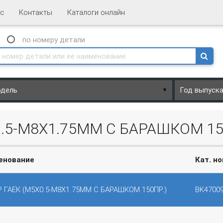
с
Контакты
Каталоги онлайн
N
по номеру
детали
▼
0.5-М8Х1.75ММ С БАРАШКОМ 15
енование
Кат. н
 ГАЕК (М5Х0.5-М8Х1.75ММ С БАРАШКОМ 150ПР.)
BK4700