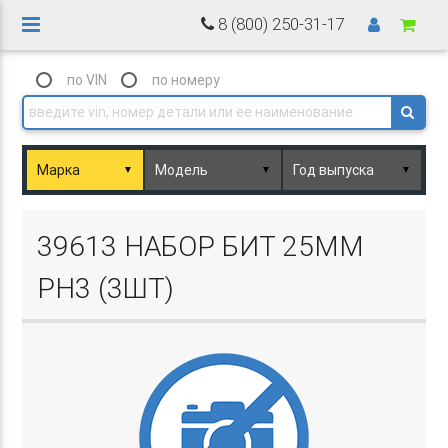
8 (800) 250-31-17
по VIN
по номеру
▼
▼
▼
Basket.php
39613 НАБОР БИТ 25ММ
PH3 (3ШТ)
Basket.php