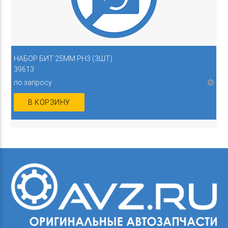
НАБОР БИТ 25ММ PH3 (3ШТ)
39613
по запросу
В КОРЗИНУ