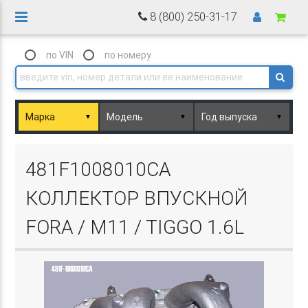
8 (800) 250-31-17
по VIN
по номеру
▼
▼
▼
Basket.php
481F1008010CA
КОЛЛЕКТОР ВПУСКНОЙ
FORA / M11 / TIGGO 1.6L
Basket.php