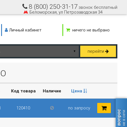
8 (800) 250-31-17
звонок бесплатный
Беломорская, ул Петрозаводская 34
Личный кабинет
ничего не выбрано
перейти
▼
MO
р
Код товара
Наличие
Цена
1
120410
по запросу
Задать вопрос
оператор не в сети