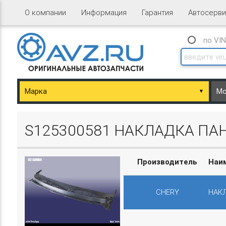
О компании
Информация
Гарантия
Автосерви
по VI
▼
ary/Basket.php
S125300581 НАКЛАДКА ПА
Производитель
Наи
CHERY
НАК
ary/Basket.php