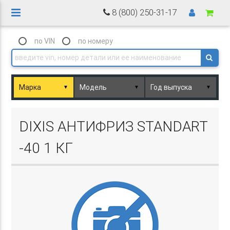
8 (800) 250-31-17
по VIN
по номеру
▼
▼
▼
Basket.php
DIXIS АНТИФРИЗ STANDART
-40 1 КГ
Basket.php