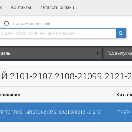
с
Контакты
Каталоги онлайн
N
по номеру
детали
▼
2101-2107.2108-21099.2121-
енование
Кат. н
Р ТОПЛИВНЫЙ 2101-2107.2108-21099.2121-21213
FT4874