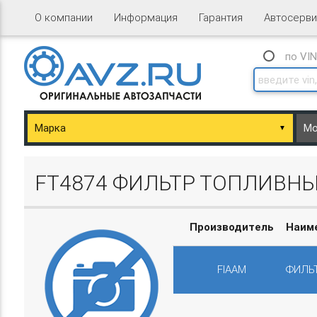
О компании
Информация
Гарантия
Автосерви
по VI
▼
ary/Basket.php
FT4874 ФИЛЬТР ТОПЛИВНЫЙ 
Производитель
Наим
FIAAM
ФИЛЬТ
ary/Basket.php