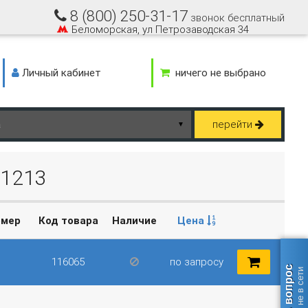
8 (800) 250-31-17
звонок бесплатный
Беломорская, ул Петрозаводская 34
Личный кабинет
ничего не выбрано
перейти
▼
21213
омер
Код товара
Наличие
Цена
116065
по запросу
Задать вопрос
оператор не в сети