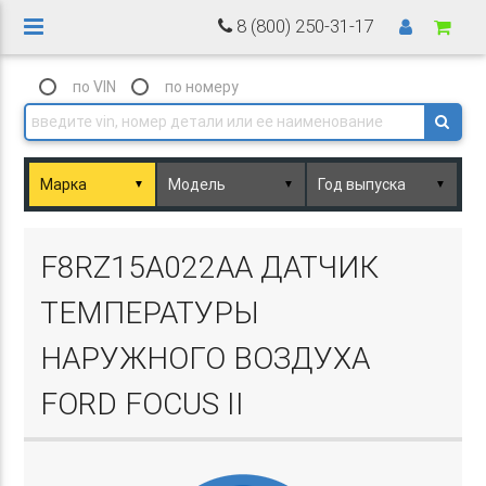
8 (800) 250-31-17
по VIN
по номеру
▼
▼
▼
Basket.php
F8RZ15A022AA ДАТЧИК
ТЕМПЕРАТУРЫ
НАРУЖНОГО ВОЗДУХА
FORD FOCUS II
Basket.php