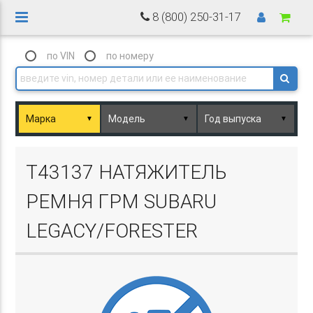
8 (800) 250-31-17
по VIN
по номеру
▼
▼
▼
Basket.php
T43137 НАТЯЖИТЕЛЬ
РЕМНЯ ГРМ SUBARU
LEGACY/FORESTER
Basket.php