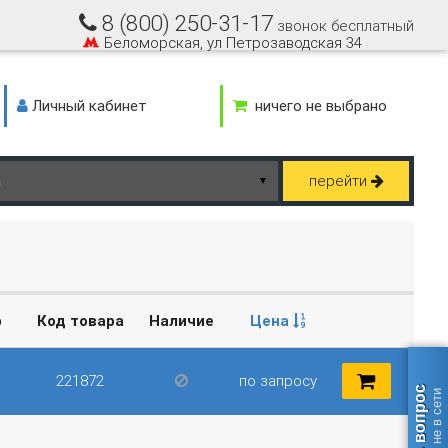
8 (800) 250-31-17
звонок бесплатный
Беломорская, ул Петрозаводская 34
Личный кабинет
ничего не выбрано
перейти
▼
р
Код товара
Наличие
Цена
221872
по запросу
Задать вопрос
оператор не в сети