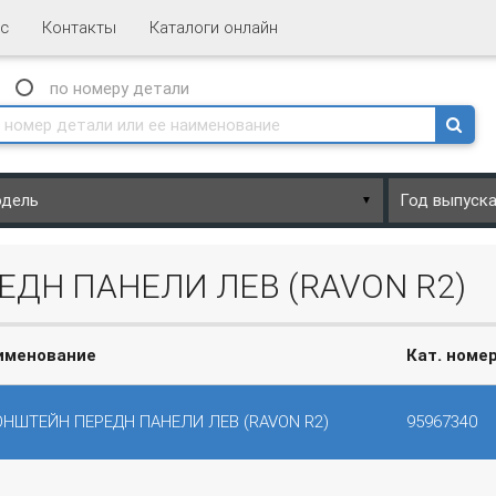
с
Контакты
Каталоги онлайн
N
по номеру
детали
▼
ЕДН ПАНЕЛИ ЛЕВ (RAVON R2)
именование
Кат. номе
ОНШТЕЙН ПЕРЕДН ПАНЕЛИ ЛЕВ (RAVON R2)
95967340