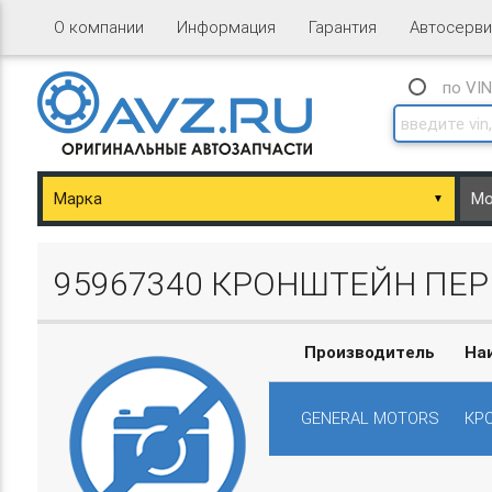
О компании
Информация
Гарантия
Автосерви
по VI
▼
ary/Basket.php
95967340 КРОНШТЕЙН ПЕР
Производитель
На
GENERAL MOTORS
КР
ary/Basket.php