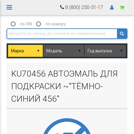
8 (800) 250-31-17
по VIN
по номеру
▼
▼
▼
Basket.php
KU70456 АВТОЭМАЛЬ ДЛЯ
ПОДКРАСКИ ~"ТЁМНО-
СИНИЙ 456"
Basket.php