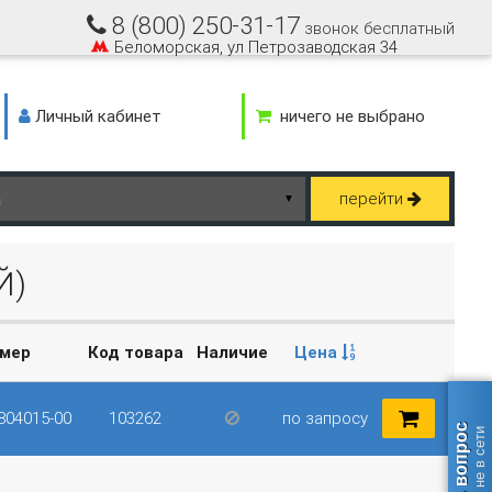
8 (800) 250-31-17
звонок бесплатный
Беломорская, ул Петрозаводская 34
Личный кабинет
ничего не выбрано
перейти
▼
Й)
омер
Код товара
Наличие
Цена
804015-00
103262
по запросу
Задать вопрос
оператор не в сети