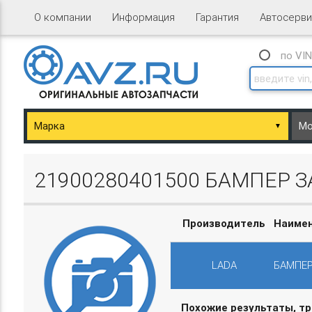
О компании
Информация
Гарантия
Автосерви
по VI
▼
ary/Basket.php
21900280401500 БАМПЕР 
Производитель
Наиме
LADA
БАМПЕР
ary/Basket.php
Похожие результаты, т