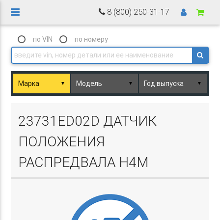
8 (800) 250-31-17
по VIN
по номеру
▼
▼
▼
Basket.php
23731ED02D ДАТЧИК
ПОЛОЖЕНИЯ
РАСПРЕДВАЛА H4M
Basket.php