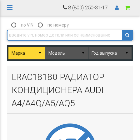
8 (800) 250-31-17
по VIN
по номеру
▼
▼
▼
Basket.php
LRAC18180 РАДИАТОР
КОНДИЦИОНЕРА AUDI
A4/A4Q/A5/AQ5
Basket.php