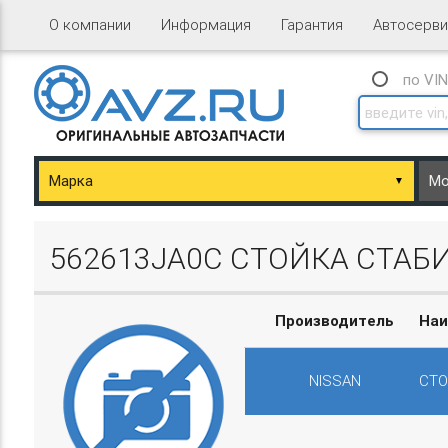
О компании
Информация
Гарантия
Автосерви
по VI
▼
ary/Basket.php
562613JA0C СТОЙКА СТАБ
Производитель
Наи
NISSAN
СТО
ary/Basket.php