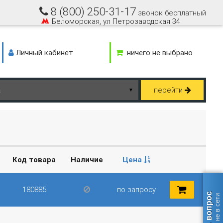
8 (800) 250-31-17
звонок бесплатный
Беломорская, ул Петрозаводская 34
Личный кабинет
ничего не выбрано
перейти
▼
Код товара
Наличие
Цена
180885
по запросу
Задать вопрос
оператор не в сети