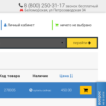
8 (800) 250-31-17
звонок бесплатный
Беломорская, ул Петрозаводская 34
Личный кабинет
ничего не выбрано
перейти
▼
Код товара
Наличие
Цена
278305
450.00
купить сейчас
Задать вопрос
оператор не в сети