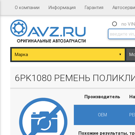
О компании
Информация
Гарантия
Автосерви
по VI
▼
ary/Basket.php
6PK1080 РЕМЕНЬ ПОЛИКЛ
Производитель
На
OEM
РЕ
ary/Basket.php
Похожие результаты, т