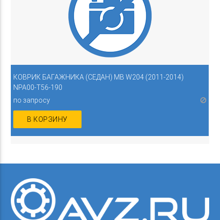
КОВРИК БАГАЖНИКА (СЕДАН) MB W204 (2011-2014)
NPA00-T56-190
по запросу
В КОРЗИНУ