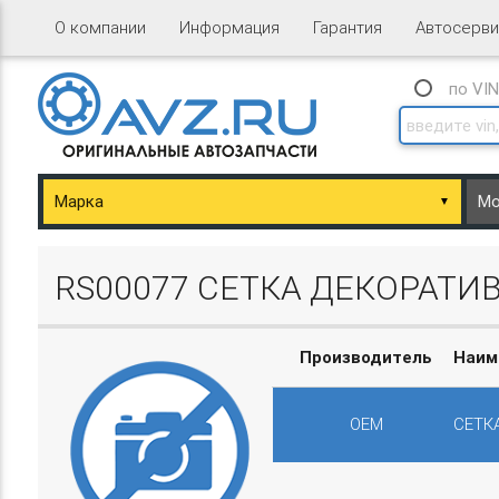
О компании
Информация
Гарантия
Автосерви
по VI
▼
ary/Basket.php
RS00077 СЕТКА ДЕКОРАТИВ
Производитель
Наим
OEM
СЕТК
ary/Basket.php