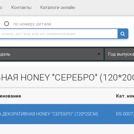
с
Контакты
Каталоги онлайн
N
по номеру
детали
▼
НАЯ HONEY "СЕРЕБРО" (120*20
енование
Кат. но
А ДЕКОРАТИВНАЯ HONEY "СЕРЕБРО" (120*20СМ)
RS-0007