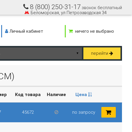
8 (800) 250-31-17
звонок бесплатный
Беломорская, ул Петрозаводская 34
Личный кабинет
ничего не выбрано
перейти
▼
СМ)
мер
Код товара
Наличие
Цена
7
45672
по запросу