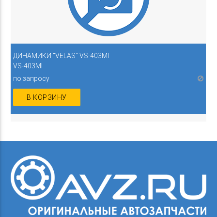
ДИНАМИКИ "VELAS" VS-403MI
VS-403MI
по запросу
В КОРЗИНУ