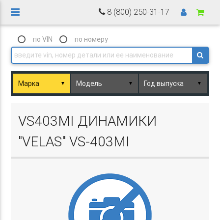
8 (800) 250-31-17
по VIN
по номеру
▼
▼
▼
Basket.php
VS403MI ДИНАМИКИ
"VELAS" VS-403MI
Basket.php