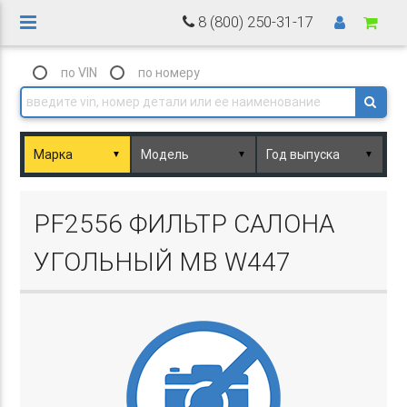
8 (800) 250-31-17
по VIN
по номеру
▼
▼
▼
Basket.php
PF2556 ФИЛЬТР САЛОНА
УГОЛЬНЫЙ MB W447
Basket.php