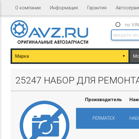
О компании
Информация
Гарантия
Автосерви
по VI
▼
ary/Basket.php
25247 НАБОР ДЛЯ РЕМОН
Производитель
Наи
PERMATEX
НАБ
ary/Basket.php