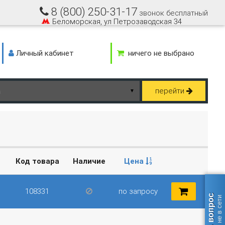
8 (800) 250-31-17
звонок бесплатный
Беломорская, ул Петрозаводская 34
Личный кабинет
ничего не выбрано
перейти
▼
Код товара
Наличие
Цена
108331
по запросу
Задать вопрос
оператор не в сети