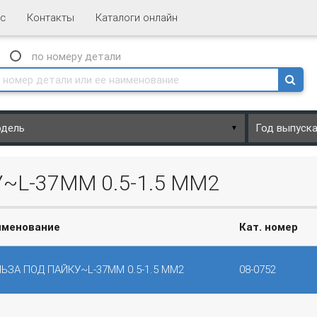
с
Контакты
Каталоги онлайн
N
по номеру
детали
▼
~L-37ММ 0.5-1.5 ММ2
именование
Кат. номер
ЬЗА ПОД ПАЙКУ~L-37ММ 0.5-1.5 ММ2
08-0752