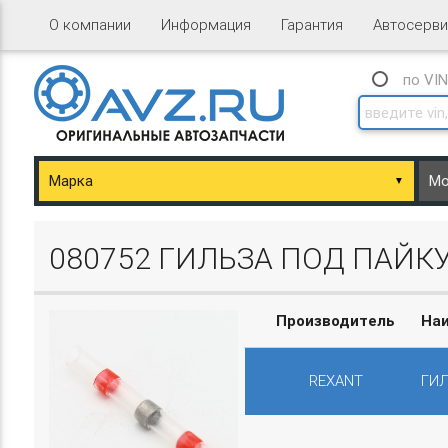
О компании
Информация
Гарантия
Автосерви
по VI
▼
ary/Basket.php
080752 ГИЛЬЗА ПОД ПАЙКУ
Производитель
На
REXANT
ГИЛ
ary/Basket.php