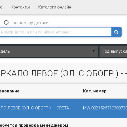
с
Контакты
Каталоги онлайн
N
по номеру
детали
▼
КАЛО ЛЕВОЕ (ЭЛ. С ОБОГР ) - 
енование
Кат. номер
ЛО ЛЕВОЕ (ЭЛ. С ОБОГР ) - - CRETA
MW-002152671030072
ребуется проверка менеджером