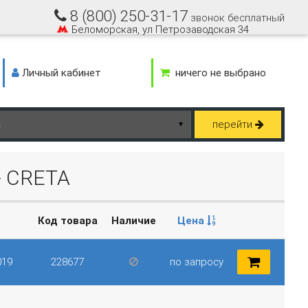
8 (800) 250-31-17
звонок бесплатный
Беломорская, ул Петрозаводская 34
Личный кабинет
ничего не выбрано
перейти
▼
- CRETA
Код товара
Наличие
Цена
019
228677
по запросу