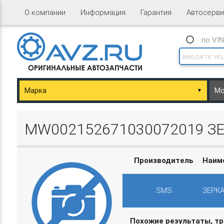
О компании
Информация
Гарантия
Автосерви
по VI
▼
ary/Basket.php
MW002152671030072019 ЗЕР
Производитель
Наим
SMS
ЗЕРКА
ary/Basket.php
Похожие результаты, т