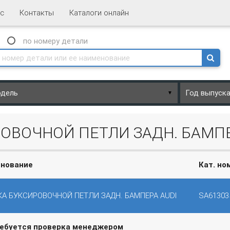
с
Контакты
Каталоги онлайн
N
по номеру
детали
▼
ОВОЧНОЙ ПЕТЛИ ЗАДН. БАМПЕ
нование
Кат. но
А БУКСИРОВОЧНОЙ ПЕТЛИ ЗАДН. БАМПЕРА AUDI
SA61303
ребуется проверка менеджером