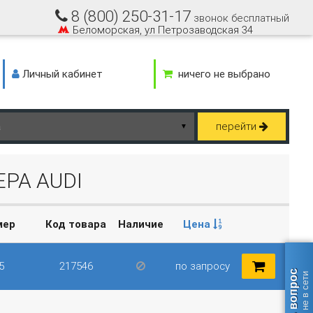
8 (800) 250-31-17
звонок бесплатный
Беломорская, ул Петрозаводская 34
Личный кабинет
ничего не выбрано
перейти
▼
РА AUDI
мер
Код товара
Наличие
Цена
5
217546
по запросу
Задать вопрос
оператор не в сети