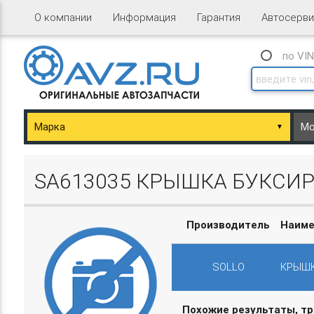
О компании
Информация
Гарантия
Автосерви
по VI
▼
ary/Basket.php
SA613035 КРЫШКА БУКСИР
Производитель
Наиме
SOLLO
КРЫШК
ary/Basket.php
Похожие результаты, т