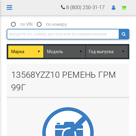
8 (800) 250-31-17
по VIN
по номеру
▼
▼
▼
Basket.php
13568YZZ10 РЕМЕНЬ ГРМ
99Г
Basket.php