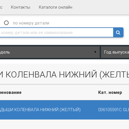
с
Контакты
Каталоги онлайн
N
по номеру
детали
▼
И КОЛЕНВАЛА НИЖНИЙ (ЖЕЛТ
менование
Кат. номер
АДЫШИ КОЛЕНВАЛА НИЖНИЙ (ЖЕЛТЫЙ)
036105591C GL