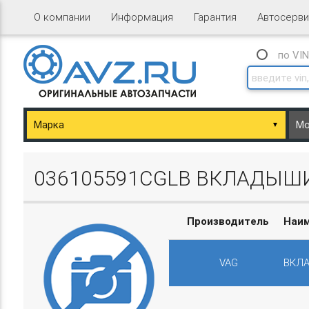
О компании
Информация
Гарантия
Автосерви
по VI
▼
ary/Basket.php
036105591CGLB ВКЛАДЫШ
Производитель
Наи
VAG
ВКЛ
ary/Basket.php