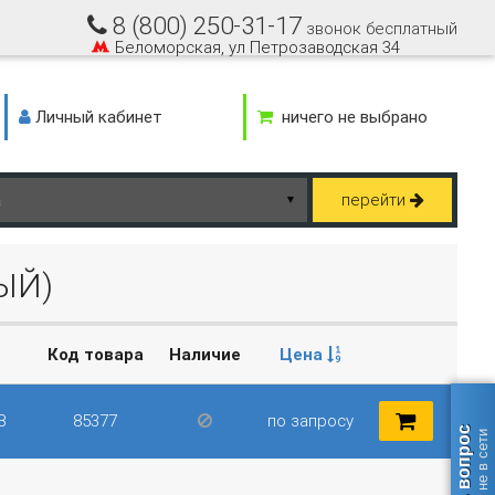
8 (800) 250-31-17
звонок бесплатный
Беломорская, ул Петрозаводская 34
Личный кабинет
ничего не выбрано
перейти
▼
ЫЙ)
Код товара
Наличие
Цена
B
85377
по запросу
Задать вопрос
оператор не в сети