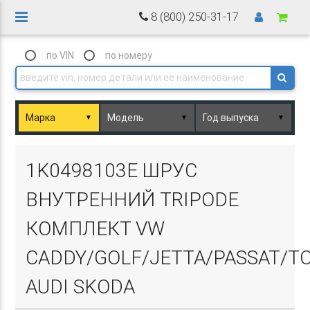
8 (800) 250-31-17
по VIN
по номеру
▼
▼
▼
Basket.php
1K0498103E ШРУС
ВНУТРЕННИЙ TRIPODE
КОМПЛЕКТ VW
CADDY/GOLF/JETTA/PASSAT/T
Basket.php
AUDI SKODA