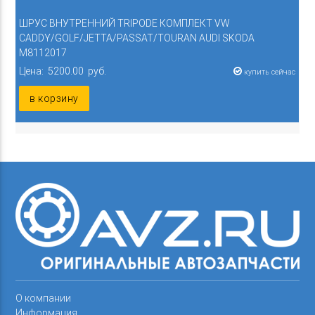
ШРУС ВНУТРЕННИЙ TRIPODE КОМПЛЕКТ VW
CADDY/GOLF/JETTA/PASSAT/TOURAN AUDI SKODA
M8112017
Цена: 5200.00 руб.
купить сейчас
в корзину
О компании
Информация