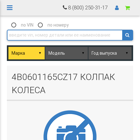
8 (800) 250-31-17
по VIN
по номеру
▼
▼
▼
Basket.php
4B0601165CZ17 КОЛПАК
KОЛЕСА
Basket.php