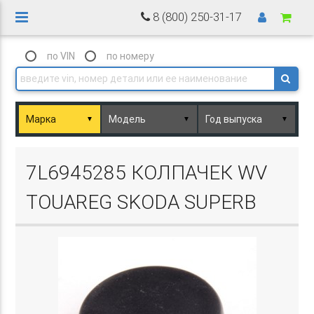
8 (800) 250-31-17
по VIN
по номеру
▼
▼
▼
Basket.php
7L6945285 КОЛПАЧЕК WV
TOUAREG SKODA SUPERB
Basket.php