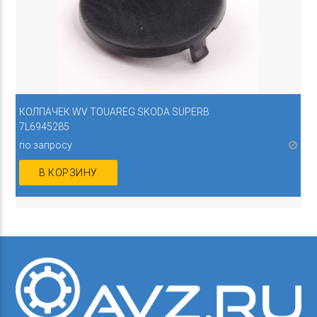
КОЛПАЧЕК WV TOUAREG SKODA SUPERB
7L6945285
по запросу
В КОРЗИНУ