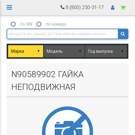
8 (800) 250-31-17
по VIN
по номеру
▼
▼
▼
Basket.php
N90589902 ГАЙКА
НЕПОДВИЖНАЯ
Basket.php