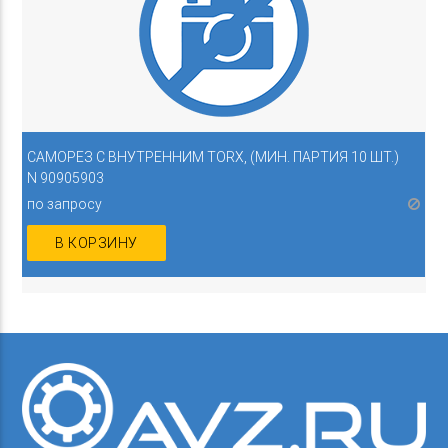
САМОРЕЗ С ВНУТРЕННИМ TORX, (МИН. ПАРТИЯ 10 ШТ.)
N 90905903
по запросу
В КОРЗИНУ