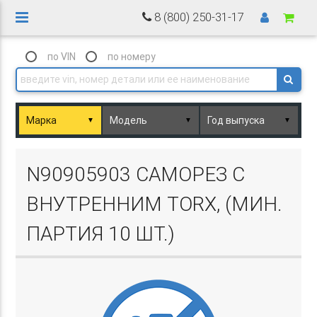
8 (800) 250-31-17
по VIN
по номеру
▼
▼
▼
Basket.php
N90905903 САМОРЕЗ С
ВНУТРЕННИМ TORX, (МИН.
ПАРТИЯ 10 ШТ.)
Basket.php