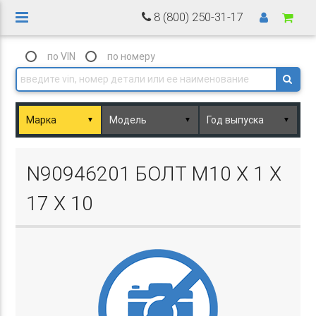
8 (800) 250-31-17
по VIN
по номеру
▼
▼
▼
Basket.php
N90946201 БОЛТ M10 X 1 X
17 X 10
Basket.php