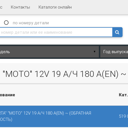
с
Контакты
Каталоги онлайн
N
по номеру
детали
▼
 "МОТО" 12V 19 А/Ч 180 А(EN)
ование
Кат
RTA" "МОТО" 12V 19 А/Ч 180 А(EN) ~ (ОБРАТНАЯ
519 
ОСТЬ)