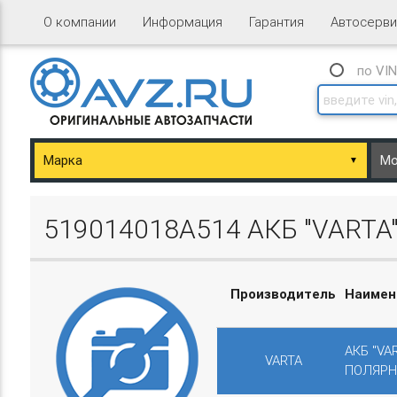
О компании
Информация
Гарантия
Автосерви
по VI
▼
ary/Basket.php
519014018A514 АКБ "VARTA"
Производитель
Наимен
ary/Basket.php
АКБ "VA
VARTA
ПОЛЯРН