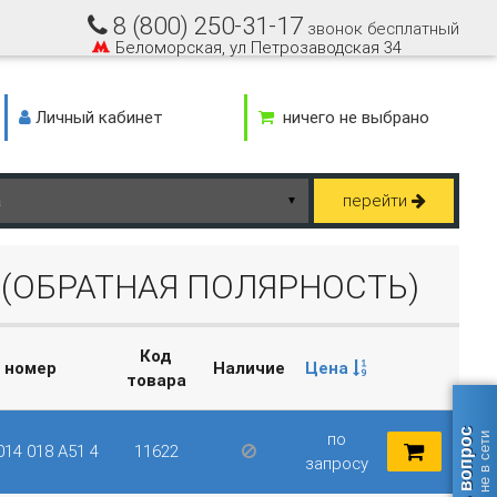
8 (800) 250-31-17
звонок бесплатный
Беломорская, ул Петрозаводская 34
Личный кабинет
ничего не выбрано
перейти
▼
 ~ (ОБРАТНАЯ ПОЛЯРНОСТЬ)
Код
. номер
Наличие
Цена
товара
Задать вопрос
по
оператор не в сети
014 018 A51 4
11622
запросу