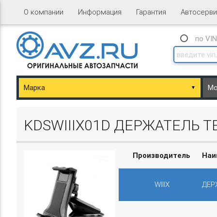
О компании
Информация
Гарантия
Автосерви
по VI
▼
ary/Basket.php
KDSWIIIX01D ДЕРЖАТЕЛЬ Т
Производитель
Наи
WIIIX
ДЕР
ary/Basket.php