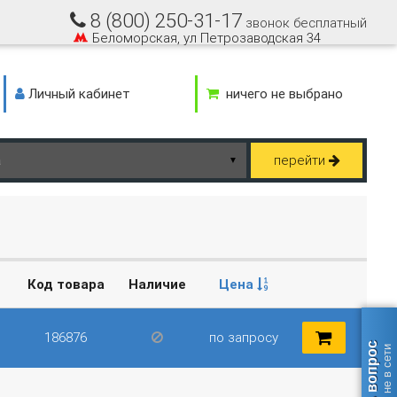
8 (800) 250-31-17
звонок бесплатный
Беломорская, ул Петрозаводская 34
Личный кабинет
ничего не выбрано
перейти
▼
Код товара
Наличие
Цена
186876
по запросу
Задать вопрос
оператор не в сети