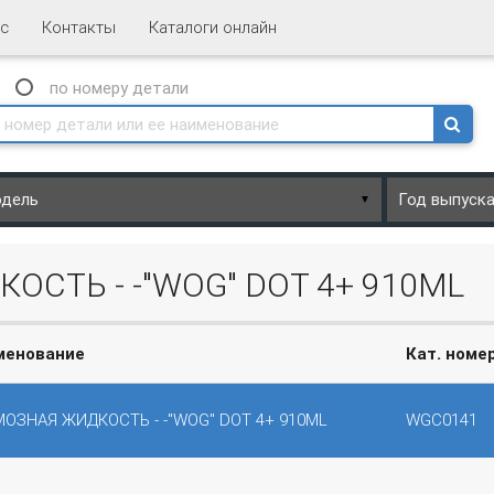
с
Контакты
Каталоги онлайн
N
по номеру
детали
▼
СТЬ - -"WOG" DOT 4+ 910ML
менование
Кат. номе
ОЗНАЯ ЖИДКОСТЬ - -"WOG" DOT 4+ 910ML
WGC0141