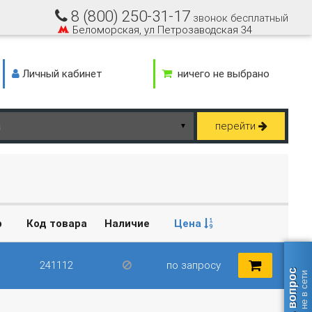
8 (800) 250-31-17
звонок бесплатный
Беломорская, ул Петрозаводская 34
Личный кабинет
ничего не выбрано
перейти
▼
р
Код товара
Наличие
Цена
241112
по запросу
Задать вопрос
оператор не в сети