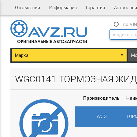
О компании
Информация
Гарантия
Автосерви
по VI
▼
ary/Basket.php
WGC0141 ТОРМОЗНАЯ ЖИДКО
Производитель
Наи
WOG
ТОРМ
ary/Basket.php